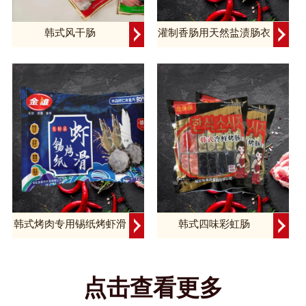
韩式风干肠
灌制香肠用天然盐渍肠衣
韩式烤肉专用锡纸烤虾滑
韩式四味彩虹肠
点击查看更多