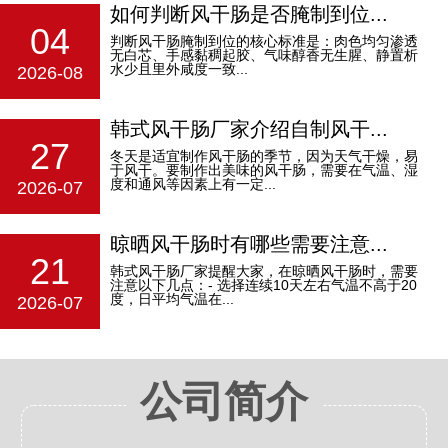
如何判断风干肠是否腌制到位...
04
判断风干肠腌制到位的核心标准是：‌肉色均匀渗透
无白芯、手感黏稠起胶、气味醇香无生腥、静置析
水少且里外咸度一致‌...
2026-08
韩式风干肠厂家介绍自制风干...
27
冬天是适宜制作风干肠的季节，因为天气干燥，易
于风干。要制作出美味的风干肠，需要在气温、湿
度和通风等因素上有一定...
2026-07
晾晒风干肠时有哪些需要注意...
21
韩式风干肠厂家提醒大家，在晾晒风干肠时，需要
注意以下几点：- 选择连续10天左右气温不高于20
度，日平均气温在...
2026-07
公司简介