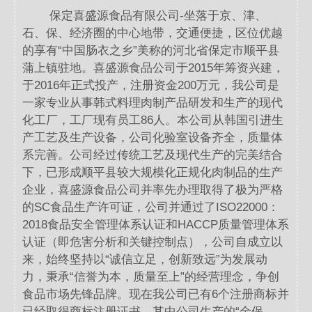
保定喜盛源食品有限公司-坐落于京、津、
石、保、经济圈的中心地带，交通便捷，区位优越
的享有“中国肠衣之乡”美称的河北省保定市顺平县
蒲上镇驻地。喜盛源食品公司于2015年筹资兴建，
于2016年正式投产，注册资金200万元，我公司是
一家专业从事韩式料理肉制产品研发和生产的现代
化工厂，工厂现有员工86人。本公司从韩国引进生
产工艺及生产设备，公司化验室设备齐全，质量体
系完善。公司经过传统工艺及现代生产的完美结合
下，已形成顺平县较大规模化正规化肉制品的生产
企业，喜盛源食品公司并率先办理取得了极为严格
的SC食品生产许可证，公司并通过了ISO22000：
2018食品安全管理体系认证和HACCP质量管理体系
认证（即危害分析和关键控制点），公司自成立以
来，始终坚持以“诚信立足，创新致远”为发展动
力，秉承“信誉为本，质量至上”的经营理念，争创
食品市场先锋品牌。现在我公司已有6个注册商标并
已经取得商标注册证书，其中公司生产的“金保