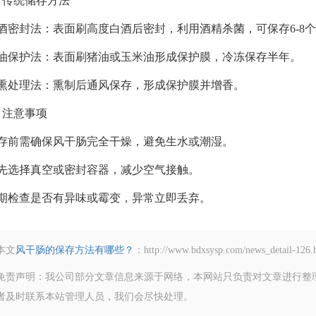
、传统储存方法
白酒密封法‌：表面刷高度白酒后密封，利用酒精杀菌，可保存6-8个月
刷油保护法‌：表面刷猪油或玉米油形成保护膜，冷冻保存半年。‌‌
烟熏处理法‌：熏制后通风保存，形成保护膜并增香。‌‌
、注意事项
存前需确保风干肠完全干燥，避免生水或潮湿。‌‌
先选择真空或密封容器，减少空气接触。‌‌
期检查是否有异味或霉变，异常立即丢弃。‌‌
本文
风干肠的保存方法有哪些？
：http://www.bdxsysp.com/news
免责声明：我公司部分文章信息来源于网络，本网站只负责对文章进行整
者及时联系本站管理人员，我们会尽快处理。