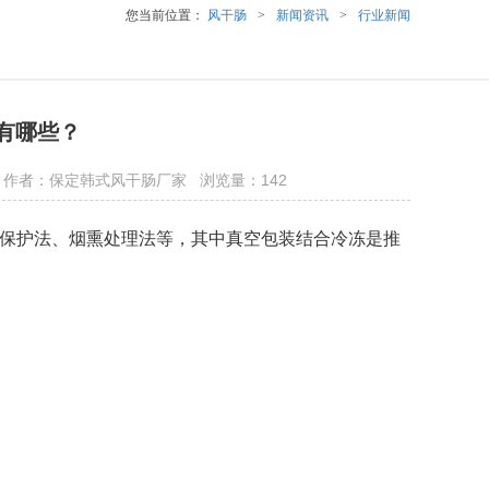
您当前位置：
风干肠
>
新闻资讯
>
行业新闻
有哪些？
sp.com 作者：保定韩式风干肠厂家 浏览量：142
油保护法、烟熏处理法‌等，其中真空包装结合冷冻是推