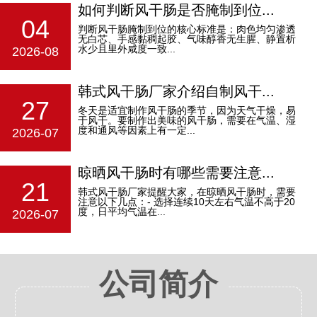
如何判断风干肠是否腌制到位...
04
判断风干肠腌制到位的核心标准是：‌肉色均匀渗透
无白芯、手感黏稠起胶、气味醇香无生腥、静置析
水少且里外咸度一致‌...
2026-08
韩式风干肠厂家介绍自制风干...
27
冬天是适宜制作风干肠的季节，因为天气干燥，易
于风干。要制作出美味的风干肠，需要在气温、湿
度和通风等因素上有一定...
2026-07
晾晒风干肠时有哪些需要注意...
21
韩式风干肠厂家提醒大家，在晾晒风干肠时，需要
注意以下几点：- 选择连续10天左右气温不高于20
度，日平均气温在...
2026-07
公司简介