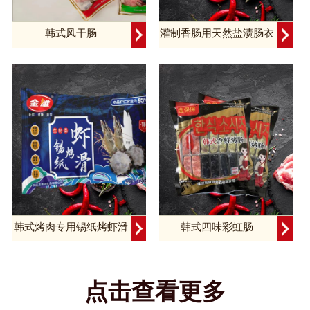
韩式风干肠
灌制香肠用天然盐渍肠衣
韩式烤肉专用锡纸烤虾滑
韩式四味彩虹肠
点击查看更多