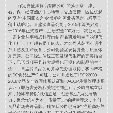
保定喜盛源食品有限公司-坐落于京、津、
石、保、经济圈的中心地带，交通便捷，区位优越
的享有“中国肠衣之乡”美称的河北省保定市顺平县
蒲上镇驻地。喜盛源食品公司于2015年筹资兴建，
于2016年正式投产，注册资金200万元，我公司是
一家专业从事韩式料理肉制产品研发和生产的现代
化工厂，工厂现有员工86人。本公司从韩国引进生
产工艺及生产设备，公司化验室设备齐全，质量体
系完善。公司经过传统工艺及现代生产的完美结合
下，已形成顺平县较大规模化正规化肉制品的生产
企业，喜盛源食品公司并率先办理取得了极为严格
的SC食品生产许可证，公司并通过了ISO22000：
2018食品安全管理体系认证和HACCP质量管理体系
认证（即危害分析和关键控制点），公司自成立以
来，始终坚持以“诚信立足，创新致远”为发展动
力，秉承“信誉为本，质量至上”的经营理念，争创
食品市场先锋品牌。现在我公司已有6个注册商标并
已经取得商标注册证书，其中公司生产的“金保