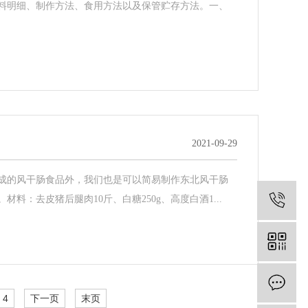
料明细、制作方法、食用方法以及保管贮存方法。一、
2021-09-29
成的风干肠食品外，我们也是可以简易制作东北风干肠
：去皮猪后腿肉10斤、白糖250g、高度白酒1...
0
4
下一页
末页