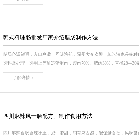
韩式料理肠批发厂家介绍腊肠制作方法
腊肠色泽鲜明，入口爽适，回味浓郁，深受大众欢迎，其吃法也是多种
选料及处理：选用上等鲜冻猪腿肉，瘦肉70%、肥肉30%，直径28—30毫
了解详情 +
四川麻辣风干肠配方、制作食用方法
四川麻辣香肠香辣味重，咸中带甜，稍有麻舌感，能促进食欲，风味甚