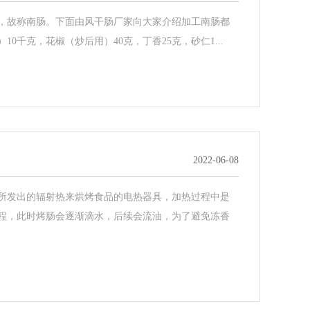
，故称南肠。下面由风干肠厂家向大家介绍加工南肠都
千克，花椒（炒后用）40克，丁香25克，砂仁1...
2022-06-08
所发出的辐射热来烘烤食品的电热器具，加热过程中是
程，此时烤肠会逐渐滴水，后续会流油，为了避免冻香