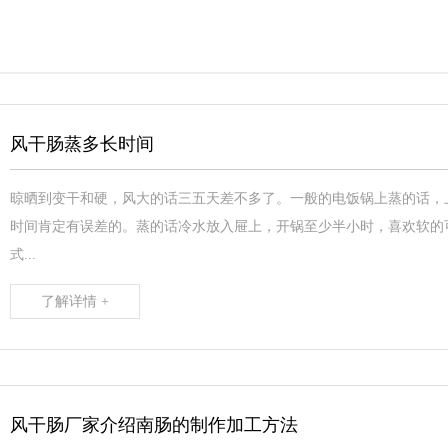
风干肠蒸多长时间
晾晒到变干和硬，风大的话三五天差不多了。一般的电饭锅上蒸的话，
时间肯定有误差的。蒸的话冷水放入屉上，开锅至少半小时，喜欢软的
式...
了解详情 +
风干肠厂家介绍南肠的制作加工方法