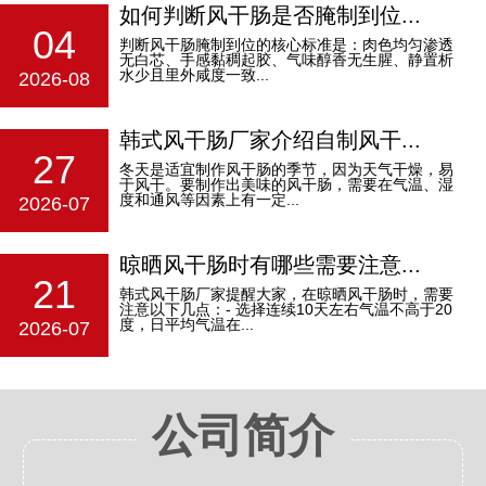
如何判断风干肠是否腌制到位...
04
判断风干肠腌制到位的核心标准是：‌肉色均匀渗透
无白芯、手感黏稠起胶、气味醇香无生腥、静置析
水少且里外咸度一致‌...
2026-08
韩式风干肠厂家介绍自制风干...
27
冬天是适宜制作风干肠的季节，因为天气干燥，易
于风干。要制作出美味的风干肠，需要在气温、湿
度和通风等因素上有一定...
2026-07
晾晒风干肠时有哪些需要注意...
21
韩式风干肠厂家提醒大家，在晾晒风干肠时，需要
注意以下几点：- 选择连续10天左右气温不高于20
度，日平均气温在...
2026-07
公司简介