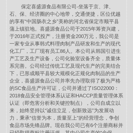
保定喜盛源食品有限公司-坐落于京、津、
石、保、经济圈的中心地带，交通便捷，区位优越
的享有“中国肠衣之乡”美称的河北省保定市顺平县
蒲上镇驻地。喜盛源食品公司于2015年筹资兴建，
于2016年正式投产，注册资金200万元，我公司是
一家专业从事韩式料理肉制产品研发和生产的现代
化工厂，工厂现有员工86人。本公司从韩国引进生
产工艺及生产设备，公司化验室设备齐全，质量体
系完善。公司经过传统工艺及现代生产的完美结合
下，已形成顺平县较大规模化正规化肉制品的生产
企业，喜盛源食品公司并率先办理取得了极为严格
的SC食品生产许可证，公司并通过了ISO22000：
2018食品安全管理体系认证和HACCP质量管理体系
认证（即危害分析和关键控制点），公司自成立以
来，始终坚持以“诚信立足，创新致远”为发展动
力，秉承“信誉为本，质量至上”的经营理念，争创
食品市场先锋品牌。现在我公司已有6个注册商标并
已经取得商标注册证书，其中公司生产的“金保