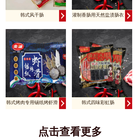
韩式风干肠
灌制香肠用天然盐渍肠衣
韩式烤肉专用锡纸烤虾滑
韩式四味彩虹肠
点击查看更多