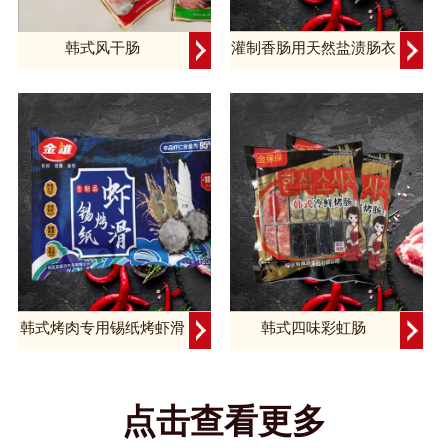
韩式风干肠
灌制香肠用天然盐渍肠衣
韩式烤肉专用锡纸烤虾滑
韩式四味彩虹肠
点击查看更多