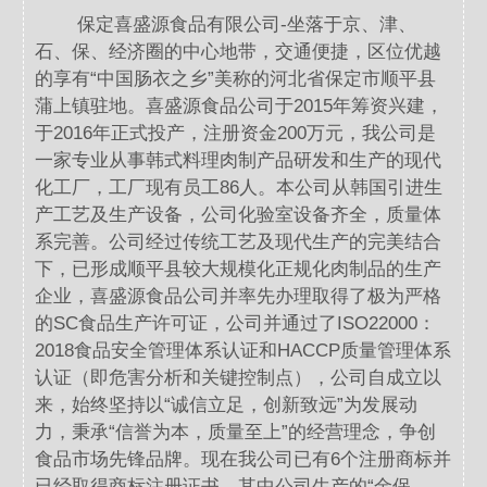
保定喜盛源食品有限公司-坐落于京、津、
石、保、经济圈的中心地带，交通便捷，区位优越
的享有“中国肠衣之乡”美称的河北省保定市顺平县
蒲上镇驻地。喜盛源食品公司于2015年筹资兴建，
于2016年正式投产，注册资金200万元，我公司是
一家专业从事韩式料理肉制产品研发和生产的现代
化工厂，工厂现有员工86人。本公司从韩国引进生
产工艺及生产设备，公司化验室设备齐全，质量体
系完善。公司经过传统工艺及现代生产的完美结合
下，已形成顺平县较大规模化正规化肉制品的生产
企业，喜盛源食品公司并率先办理取得了极为严格
的SC食品生产许可证，公司并通过了ISO22000：
2018食品安全管理体系认证和HACCP质量管理体系
认证（即危害分析和关键控制点），公司自成立以
来，始终坚持以“诚信立足，创新致远”为发展动
力，秉承“信誉为本，质量至上”的经营理念，争创
食品市场先锋品牌。现在我公司已有6个注册商标并
已经取得商标注册证书，其中公司生产的“金保