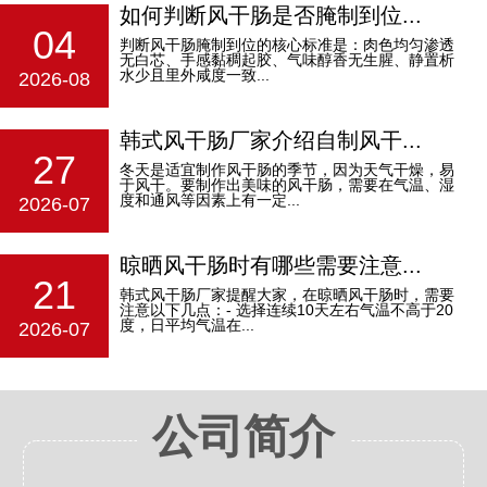
如何判断风干肠是否腌制到位...
04
判断风干肠腌制到位的核心标准是：‌肉色均匀渗透
无白芯、手感黏稠起胶、气味醇香无生腥、静置析
水少且里外咸度一致‌...
2026-08
韩式风干肠厂家介绍自制风干...
27
冬天是适宜制作风干肠的季节，因为天气干燥，易
于风干。要制作出美味的风干肠，需要在气温、湿
度和通风等因素上有一定...
2026-07
晾晒风干肠时有哪些需要注意...
21
韩式风干肠厂家提醒大家，在晾晒风干肠时，需要
注意以下几点：- 选择连续10天左右气温不高于20
度，日平均气温在...
2026-07
公司简介