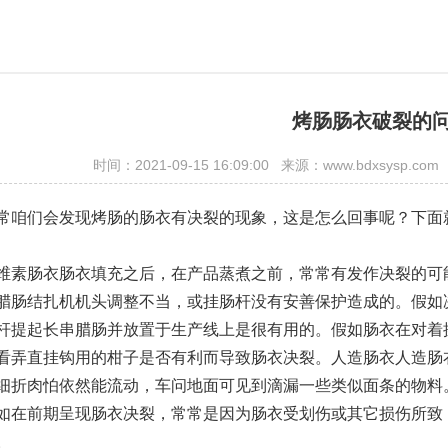
烤肠肠衣破裂的
时间：2021-09-15 16:09:00 来源：www.bdxsy
常咱们会发现烤肠的肠衣有决裂的现象，这是怎么回事呢？下面
维素肠衣肠衣填充之后，在产品蒸煮之前，常常有发作决裂的可
腊肠结扎机机头调整不当，或挂肠杆没有安善保护造成的。假如
杆提起长串腊肠并放置于生产线上是很有用的。假如肠衣在对着
看弄直挂钩用的柑子是否有利而导致肠衣决裂。人造肠衣人造肠
细折肉怕依然能流动，车问地面可见到滴漏一些类似面条的物料
如在前期呈现肠衣决裂，常常是因为肠衣受划伤或其它损伤所致
。