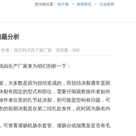
您当前位置：
风干肠
>
新闻资讯
>
行业新闻
问题分析
sp.com 作者：保定韩式风干肠厂家 浏览量：945
就由生产厂家来为咱们剖析一下：
能，大多数是因为扭结造成的，而扭结决裂通常是因
决裂有固定的型式和部位，需要仔细观察操作者如何
操作者位里的扎节处决裂，则可能是型钩有问题，可
衣的前期决裂
是在第二结扎处发作，此时因为肠衣内
。
，可查看灌肠机肠衣套管、灌肠台或烟熏架是否有毛