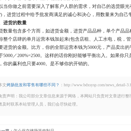
以当你做之前需要深入了解客户人群的需求，对自己的选货眼光
?)，进货过程中给予批发商满足的诚心和决心，用数量来为自己
、进货的数量
货数量包含多个方而，如进货金额，进货产品品种，单个产品品
你整个店肆的单月运营本钱加起来(包含店租、人工水电，税，管
要进货的金额。比方，你的全部运营本钱为5000元，产品卖出的平
于5000／200%=2500。这样的话你刚好能够平衡出入。如果
，你的赢利也只要4000。是不够你的开销的。
本文
烤肠批发和零售有哪些不同？
：http://www.bdxsysp.com/ne
免责声明：我公司部分文章信息来源于网络，本网站只负责对文章进行整
者及时联系本站管理人员，我们会尽快处理。
上一篇
怎么保存烤肠等肉制品