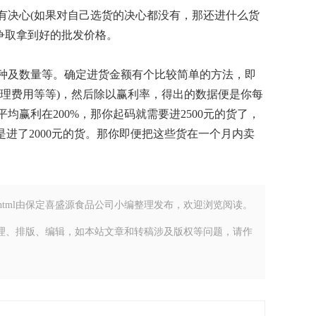
有
决心(如果对自己选货的决心都没有，那还进什么货
争取拿到好的批发价格。
种及数量等。确定进货金额有个比较简单的方法，即
理费用等等)，然后除以赢利率，得出的数据便是你每
均赢利在200%，那你起码就需要进2500元的货了，
你只是进了2000元的货。那你即便把这些货在一个月内卖
ws_detail-3.html由保定喜盛源食品公司小编整理发布，欢迎浏览阅读。
理、排版、编辑，如本站文章和转稿涉及版权等问题，请作