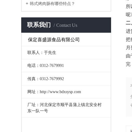
韩式烤肉肠有哪些特点？
所
呢
二
联系我们
Contact Us
进
把
保定喜盛源食品有限公司
月
联系人：于先生
由
完
电话：0312-7679991
传真：0312-7679992
网址：http://www.bdxsysp.com
厂址：河北保定市顺平县蒲上镇北安全村
东一队一号