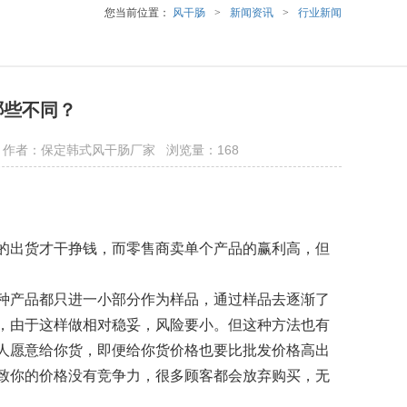
您当前位置：
风干肠
>
新闻资讯
>
行业新闻
哪些不同？
sp.com 作者：保定韩式风干肠厂家 浏览量：168
的出货才干挣钱，而零售商卖单个产品的赢利高，但
种产品都只进一小部分作为样品，通过样品去逐渐了
，由于这样做相对稳妥，风险要小。但这种方法也有
人愿意给你货，即便给你货价格也要比批发价格高出
致你的价格没有竞争力，很多顾客都会放弃购买，无