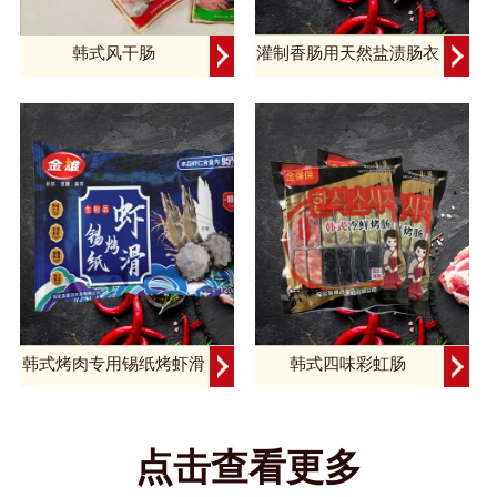
韩式风干肠
灌制香肠用天然盐渍肠衣
韩式烤肉专用锡纸烤虾滑
韩式四味彩虹肠
点击查看更多