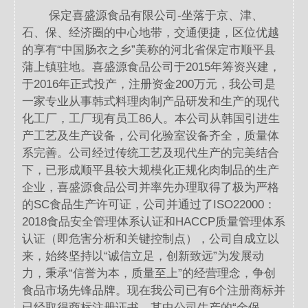
保定喜盛源食品有限公司-坐落于京、津、
石、保、经济圈的中心地带，交通便捷，区位优越
的享有“中国肠衣之乡”美称的河北省保定市顺平县
蒲上镇驻地。喜盛源食品公司于2015年筹资兴建，
于2016年正式投产，注册资金200万元，我公司是
一家专业从事韩式料理肉制产品研发和生产的现代
化工厂，工厂现有员工86人。本公司从韩国引进生
产工艺及生产设备，公司化验室设备齐全，质量体
系完善。公司经过传统工艺及现代生产的完美结合
下，已形成顺平县较大规模化正规化肉制品的生产
企业，喜盛源食品公司并率先办理取得了极为严格
的SC食品生产许可证，公司并通过了ISO22000：
2018食品安全管理体系认证和HACCP质量管理体系
认证（即危害分析和关键控制点），公司自成立以
来，始终坚持以“诚信立足，创新致远”为发展动
力，秉承“信誉为本，质量至上”的经营理念，争创
食品市场先锋品牌。现在我公司已有6个注册商标并
已经取得商标注册证书，其中公司生产的“金保