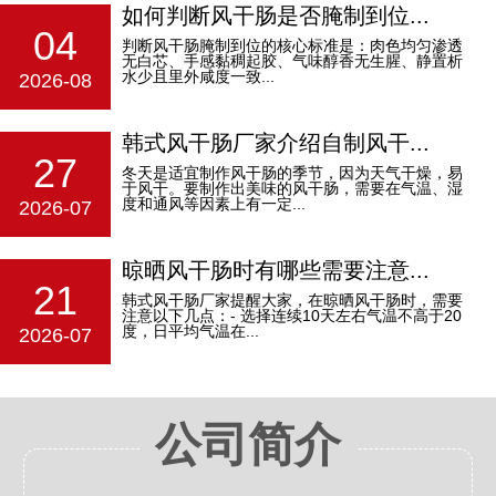
如何判断风干肠是否腌制到位...
04
判断风干肠腌制到位的核心标准是：‌肉色均匀渗透
无白芯、手感黏稠起胶、气味醇香无生腥、静置析
水少且里外咸度一致‌...
2026-08
韩式风干肠厂家介绍自制风干...
27
冬天是适宜制作风干肠的季节，因为天气干燥，易
于风干。要制作出美味的风干肠，需要在气温、湿
度和通风等因素上有一定...
2026-07
晾晒风干肠时有哪些需要注意...
21
韩式风干肠厂家提醒大家，在晾晒风干肠时，需要
注意以下几点：- 选择连续10天左右气温不高于20
度，日平均气温在...
2026-07
公司简介