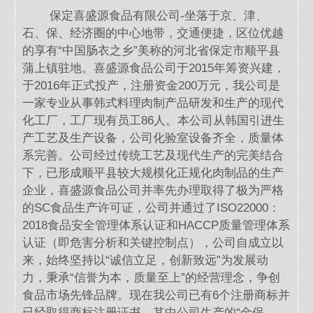
保定喜盛源食品有限公司-坐落于京、津、
石、保、经济圈的中心地带，交通便捷，区位优越
的享有“中国肠衣之乡”美称的河北省保定市顺平县
蒲上镇驻地。喜盛源食品公司于2015年筹资兴建，
于2016年正式投产，注册资金200万元，我公司是
一家专业从事韩式料理肉制产品研发和生产的现代
化工厂，工厂现有员工86人。本公司从韩国引进生
产工艺及生产设备，公司化验室设备齐全，质量体
系完善。公司经过传统工艺及现代生产的完美结合
下，已形成顺平县较大规模化正规化肉制品的生产
企业，喜盛源食品公司并率先办理取得了极为严格
的SC食品生产许可证，公司并通过了ISO22000：
2018食品安全管理体系认证和HACCP质量管理体系
认证（即危害分析和关键控制点），公司自成立以
来，始终坚持以“诚信立足，创新致远”为发展动
力，秉承“信誉为本，质量至上”的经营理念，争创
食品市场先锋品牌。现在我公司已有6个注册商标并
已经取得商标注册证书，其中公司生产的“金保