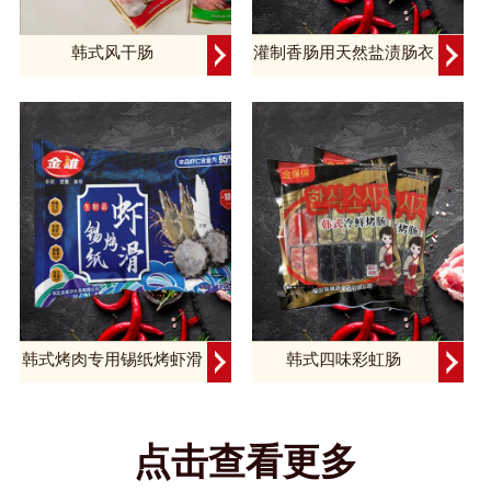
韩式风干肠
灌制香肠用天然盐渍肠衣
韩式烤肉专用锡纸烤虾滑
韩式四味彩虹肠
点击查看更多