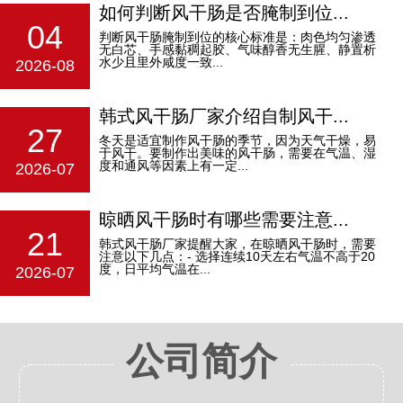
如何判断风干肠是否腌制到位...
04
判断风干肠腌制到位的核心标准是：‌肉色均匀渗透
无白芯、手感黏稠起胶、气味醇香无生腥、静置析
水少且里外咸度一致‌...
2026-08
韩式风干肠厂家介绍自制风干...
27
冬天是适宜制作风干肠的季节，因为天气干燥，易
于风干。要制作出美味的风干肠，需要在气温、湿
度和通风等因素上有一定...
2026-07
晾晒风干肠时有哪些需要注意...
21
韩式风干肠厂家提醒大家，在晾晒风干肠时，需要
注意以下几点：- 选择连续10天左右气温不高于20
度，日平均气温在...
2026-07
公司简介