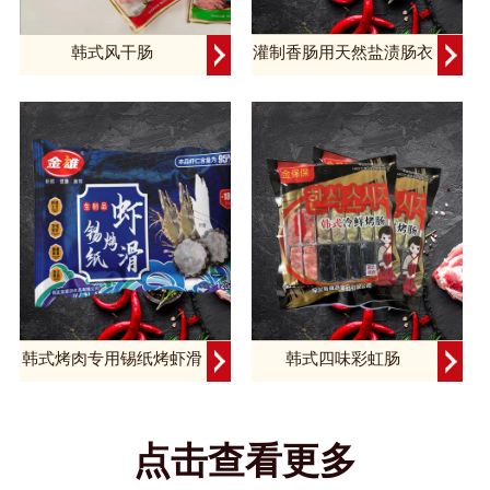
韩式风干肠
灌制香肠用天然盐渍肠衣
韩式烤肉专用锡纸烤虾滑
韩式四味彩虹肠
点击查看更多