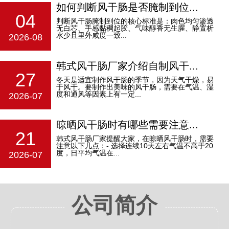
如何判断风干肠是否腌制到位...
04
判断风干肠腌制到位的核心标准是：‌肉色均匀渗透
无白芯、手感黏稠起胶、气味醇香无生腥、静置析
水少且里外咸度一致‌...
2026-08
韩式风干肠厂家介绍自制风干...
27
冬天是适宜制作风干肠的季节，因为天气干燥，易
于风干。要制作出美味的风干肠，需要在气温、湿
度和通风等因素上有一定...
2026-07
晾晒风干肠时有哪些需要注意...
21
韩式风干肠厂家提醒大家，在晾晒风干肠时，需要
注意以下几点：- 选择连续10天左右气温不高于20
度，日平均气温在...
2026-07
公司简介