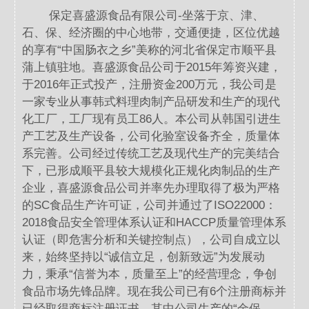
保定喜盛源食品有限公司-坐落于京、津、
石、保、经济圈的中心地带，交通便捷，区位优越
的享有“中国肠衣之乡”美称的河北省保定市顺平县
蒲上镇驻地。喜盛源食品公司于2015年筹资兴建，
于2016年正式投产，注册资金200万元，我公司是
一家专业从事韩式料理肉制产品研发和生产的现代
化工厂，工厂现有员工86人。本公司从韩国引进生
产工艺及生产设备，公司化验室设备齐全，质量体
系完善。公司经过传统工艺及现代生产的完美结合
下，已形成顺平县较大规模化正规化肉制品的生产
企业，喜盛源食品公司并率先办理取得了极为严格
的SC食品生产许可证，公司并通过了ISO22000：
2018食品安全管理体系认证和HACCP质量管理体系
认证（即危害分析和关键控制点），公司自成立以
来，始终坚持以“诚信立足，创新致远”为发展动
力，秉承“信誉为本，质量至上”的经营理念，争创
食品市场先锋品牌。现在我公司已有6个注册商标并
已经取得商标注册证书，其中公司生产的“金保