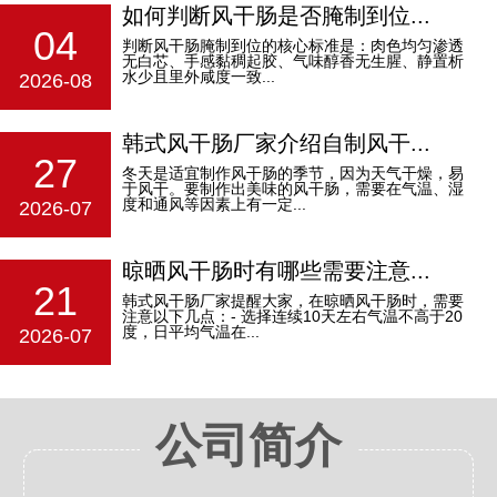
如何判断风干肠是否腌制到位...
04
判断风干肠腌制到位的核心标准是：‌肉色均匀渗透
无白芯、手感黏稠起胶、气味醇香无生腥、静置析
水少且里外咸度一致‌...
2026-08
韩式风干肠厂家介绍自制风干...
27
冬天是适宜制作风干肠的季节，因为天气干燥，易
于风干。要制作出美味的风干肠，需要在气温、湿
度和通风等因素上有一定...
2026-07
晾晒风干肠时有哪些需要注意...
21
韩式风干肠厂家提醒大家，在晾晒风干肠时，需要
注意以下几点：- 选择连续10天左右气温不高于20
度，日平均气温在...
2026-07
公司简介