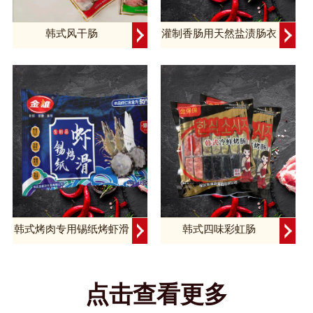
韩式风干肠
灌制香肠用天然盐渍肠衣
韩式烤肉专用锡纸烤虾滑
韩式四味彩虹肠
点击查看更多