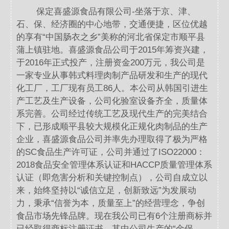
保定喜盛源食品有限公司-坐落于京、津、
石、保、经济圈的中心地带，交通便捷，区位优越
的享有“中国肠衣之乡”美称的河北省保定市顺平县
蒲上镇驻地。喜盛源食品公司于2015年筹资兴建，
于2016年正式投产，注册资金200万元，我公司是
一家专业从事韩式料理肉制产品研发和生产的现代
化工厂，工厂现有员工86人。本公司从韩国引进生
产工艺及生产设备，公司化验室设备齐全，质量体
系完善。公司经过传统工艺及现代生产的完美结合
下，已形成顺平县较大规模化正规化肉制品的生产
企业，喜盛源食品公司并率先办理取得了极为严格
的SC食品生产许可证，公司并通过了ISO22000：
2018食品安全管理体系认证和HACCP质量管理体系
认证（即危害分析和关键控制点），公司自成立以
来，始终坚持以“诚信立足，创新致远”为发展动
力，秉承“信誉为本，质量至上”的经营理念，争创
食品市场先锋品牌。现在我公司已有6个注册商标并
已经取得商标注册证书，其中公司生产的“金保