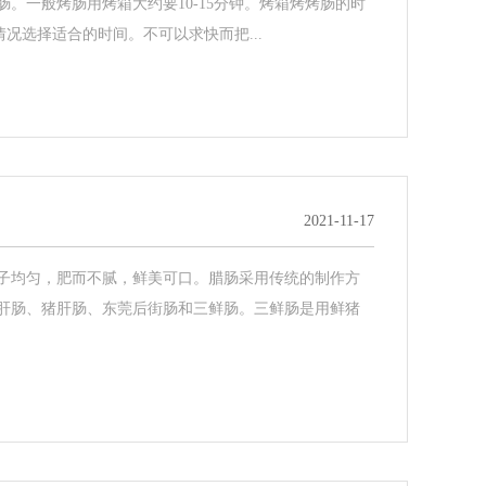
。一般烤肠用烤箱大约要10-15分钟。烤箱烤烤肠的时
体情况选择适合的时间。不可以求快而把...
2021-11-17
子均匀，肥而不腻，鲜美可口。腊肠采用传统的制作方
肝肠、猪肝肠、东莞后街肠和三鲜肠。三鲜肠是用鲜猪