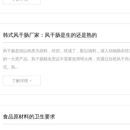
韩式风干肠厂家：风干肠是生的还是熟的
风干肠是指以肉类为原料，经切、绞成丁，配以辅料，灌入动物肠衣经
的一大类产品。风干肠顾名思议不需要使用明火烤，而通过自然风干而
式。风...
了解详情 +
食品原材料的卫生要求