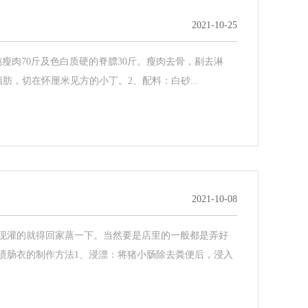
2021-10-25
瘦肉70斤及色白质硬的脊膘30斤。瘦肉去骨，剔去淋
脂肪，切在怀厘米见方的小丁。2、配料：白砂...
2021-10-08
现灌的就得回家蒸一下。当然要是店里的一般都是弄好
渍肠衣的制作方法1、浸漂：将猪小肠除去粪便后，浸入