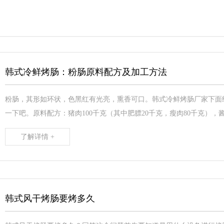
韩式冷鲜烤肠：粉肠原料配方及加工方法
粉肠，其形如环状，色黑红有光亮，熏香可口。韩式冷鲜烤肠厂家下面
一下吧。原料配方：猪肉100千克（其中肥膘20千克，瘦肉80千克），酱油1
了解详情 +
韩式风干烤肠要烤多久