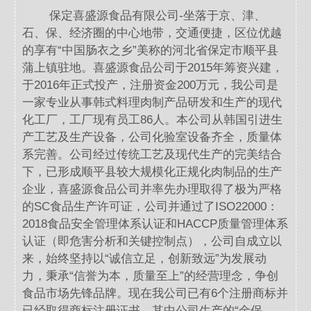
保定喜盛源食品有限公司-坐落于京、津、
石、保、经济圈的中心地带，交通便捷，区位优越
的享有“中国肠衣之乡”美称的河北省保定市顺平县
蒲上镇驻地。喜盛源食品公司于2015年筹资兴建，
于2016年正式投产，注册资金200万元，我公司是
一家专业从事韩式料理肉制产品研发和生产的现代
化工厂，工厂现有员工86人。本公司从韩国引进生
产工艺及生产设备，公司化验室设备齐全，质量体
系完善。公司经过传统工艺及现代生产的完美结合
下，已形成顺平县较大规模化正规化肉制品的生产
企业，喜盛源食品公司并率先办理取得了极为严格
的SC食品生产许可证，公司并通过了ISO22000：
2018食品安全管理体系认证和HACCP质量管理体系
认证（即危害分析和关键控制点），公司自成立以
来，始终坚持以“诚信立足，创新致远”为发展动
力，秉承“信誉为本，质量至上”的经营理念，争创
食品市场先锋品牌。现在我公司已有6个注册商标并
已经取得商标注册证书，其中公司生产的“金保