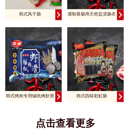
韩式风干肠
灌制香肠用天然盐渍肠衣
韩式烤肉专用锡纸烤虾滑
韩式四味彩虹肠
点击查看更多