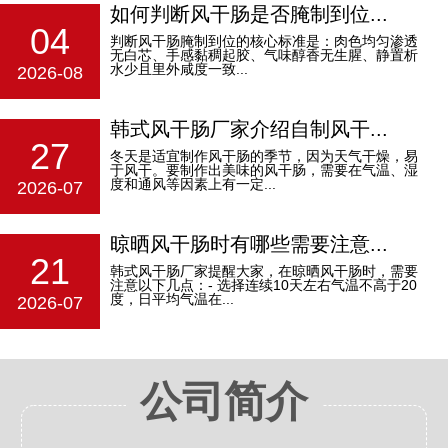
如何判断风干肠是否腌制到位...
04
判断风干肠腌制到位的核心标准是：‌肉色均匀渗透
无白芯、手感黏稠起胶、气味醇香无生腥、静置析
水少且里外咸度一致‌...
2026-08
韩式风干肠厂家介绍自制风干...
27
冬天是适宜制作风干肠的季节，因为天气干燥，易
于风干。要制作出美味的风干肠，需要在气温、湿
度和通风等因素上有一定...
2026-07
晾晒风干肠时有哪些需要注意...
21
韩式风干肠厂家提醒大家，在晾晒风干肠时，需要
注意以下几点：- 选择连续10天左右气温不高于20
度，日平均气温在...
2026-07
公司简介