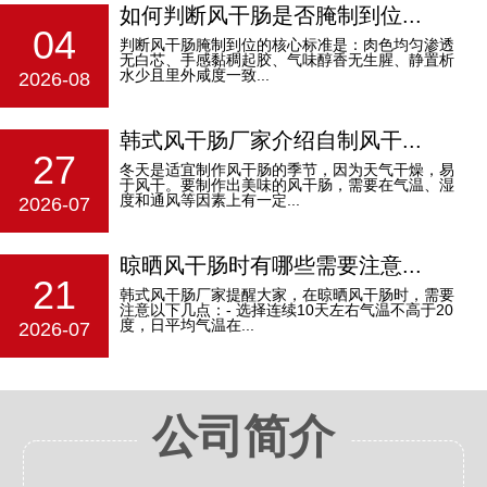
如何判断风干肠是否腌制到位...
04
判断风干肠腌制到位的核心标准是：‌肉色均匀渗透
无白芯、手感黏稠起胶、气味醇香无生腥、静置析
水少且里外咸度一致‌...
2026-08
韩式风干肠厂家介绍自制风干...
27
冬天是适宜制作风干肠的季节，因为天气干燥，易
于风干。要制作出美味的风干肠，需要在气温、湿
度和通风等因素上有一定...
2026-07
晾晒风干肠时有哪些需要注意...
21
韩式风干肠厂家提醒大家，在晾晒风干肠时，需要
注意以下几点：- 选择连续10天左右气温不高于20
度，日平均气温在...
2026-07
公司简介