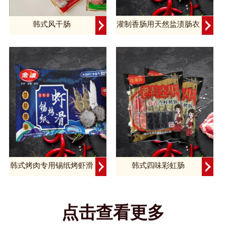
韩式风干肠
灌制香肠用天然盐渍肠衣
韩式烤肉专用锡纸烤虾滑
韩式四味彩虹肠
点击查看更多