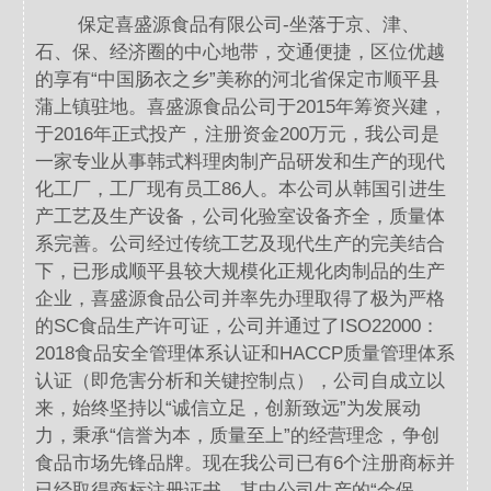
保定喜盛源食品有限公司-坐落于京、津、
石、保、经济圈的中心地带，交通便捷，区位优越
的享有“中国肠衣之乡”美称的河北省保定市顺平县
蒲上镇驻地。喜盛源食品公司于2015年筹资兴建，
于2016年正式投产，注册资金200万元，我公司是
一家专业从事韩式料理肉制产品研发和生产的现代
化工厂，工厂现有员工86人。本公司从韩国引进生
产工艺及生产设备，公司化验室设备齐全，质量体
系完善。公司经过传统工艺及现代生产的完美结合
下，已形成顺平县较大规模化正规化肉制品的生产
企业，喜盛源食品公司并率先办理取得了极为严格
的SC食品生产许可证，公司并通过了ISO22000：
2018食品安全管理体系认证和HACCP质量管理体系
认证（即危害分析和关键控制点），公司自成立以
来，始终坚持以“诚信立足，创新致远”为发展动
力，秉承“信誉为本，质量至上”的经营理念，争创
食品市场先锋品牌。现在我公司已有6个注册商标并
已经取得商标注册证书，其中公司生产的“金保